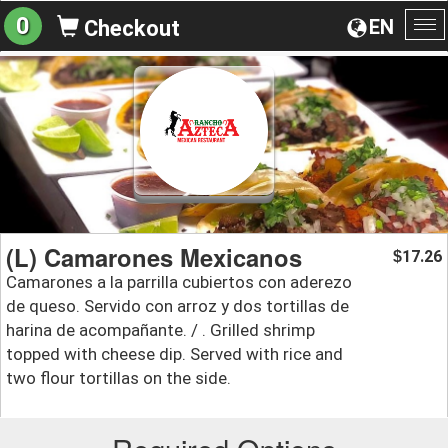
0
EN
Checkout
To
na
(L) Camarones Mexicanos
17.26
$
Camarones a la parrilla cubiertos con aderezo
de queso. Servido con arroz y dos tortillas de
harina de acompañante. / . Grilled shrimp
topped with cheese dip. Served with rice and
two flour tortillas on the side.